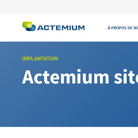
À PROPOS DE N
IMPLANTATION
Actemium sit
Search
for: