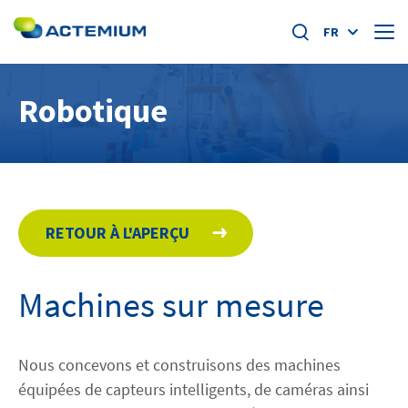
FR
À propos de nous
Robotique
Segments de marché
Search
for:
Offres spécifiques
RETOUR À L'APERÇU
Home
Machines sur mesure
Actualités
Académie
Nous concevons et construisons des machines
équipées de capteurs intelligents, de caméras ainsi
Travailler chez Actemium