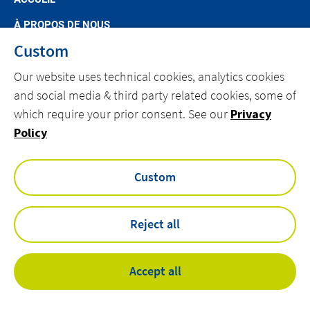
À PROPOS DE NOUS
Custom
ACTUALITÉS
Our website uses technical cookies, analytics cookies
SEGMENTS DE MARCHÉ
and social media & third party related cookies, some of
OFFRES SPÉCIFIQUES
which require your prior consent. See our
Privacy
TRAVAILLER CHEZ ACTEMIUM
Policy
CONTACT
Custom
facebook
linkedin
youtube
Reject all
Privacy Policy
Accept all
Cookies
©
Actemium Belgium - All rights reserved 2026