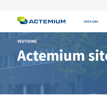
OVER ONS
VESTIGING
Actemium sit
Search
for: