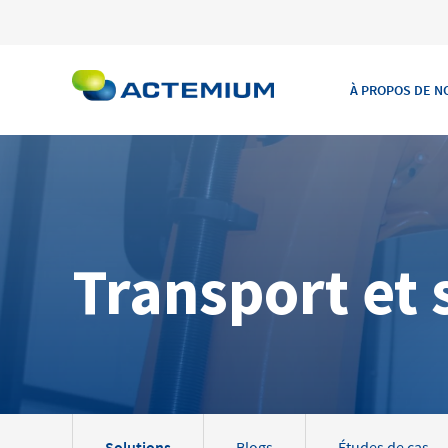
À PROPOS DE N
Search
Transport et
for:
Solutions
Blogs
Études de cas