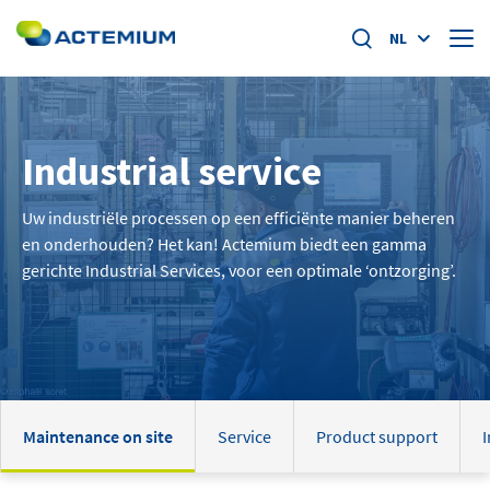
NL
Over ons
Industrial service
Marktsegmenten
Search
for:
Uw industriële processen op een efficiënte manier beheren
Specific offers
en onderhouden? Het kan! Actemium biedt een gamma
gerichte Industrial Services, voor een optimale ‘ontzorging’.
Home
Nieuws
Academy
Maintenance on site
Service
Product support
I
Werken bij Actemium